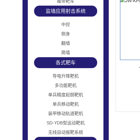
履带靶车
监墙应用射击系统
中控
侧身
翻墙
爬墙
各式靶车
导电升降靶机
多功能靶机
单兵精度起倒靶机
单兵移动靶机
装甲移动轨道靶机
SD-YDB型运动靶机
无线自动报靶系统